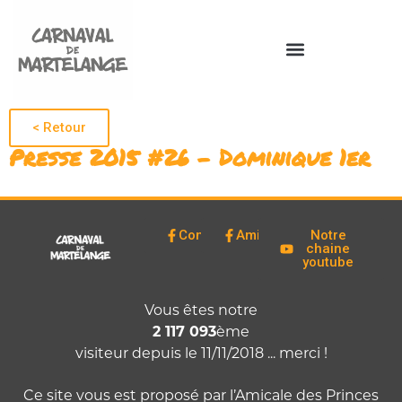
< Retour
Presse 2015 #26 – Dominique 1er
Comité
Amicale
Notre
chaine
youtube
Vous êtes notre
2 117 093
ème
visiteur depuis le 11/11/2018 ... merci !
Ce site vous est proposé par l’Amicale des Princes