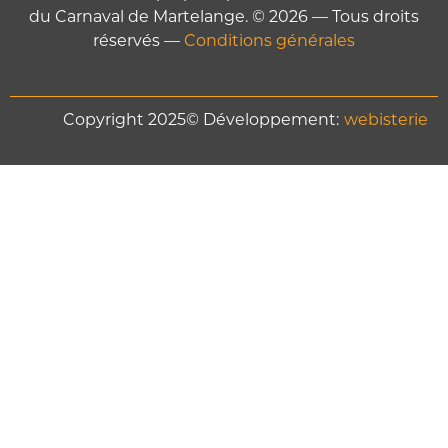
du Carnaval de Martelange. © 2026 — Tous droits
réservés —
Conditions générales
Copyright 2025© Développement:
webisterie