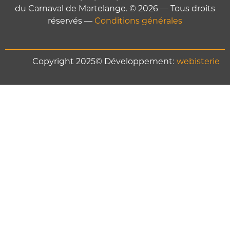
du Carnaval de Martelange. © 2026 — Tous droits
réservés —
Conditions générales
Copyright 2025© Développement:
webisterie