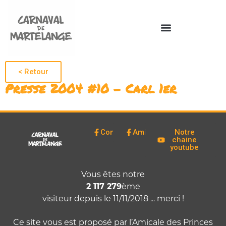
< Retour
Presse 2004 #10 – Carl 1er
Comité
Amicale
Notre
chaine
youtube
Vous êtes notre
2 117 279
ème
visiteur depuis le 11/11/2018 ... merci !
Ce site vous est proposé par l’Amicale des Princes