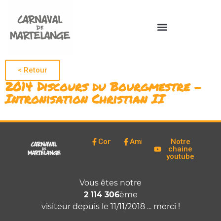
< Retour
2014 Discours du Bourgmestre –
Intronisation Christian II
Comité
Amicale
Notre
chaine
youtube
Vous êtes notre
2 114 306
ème
visiteur depuis le 11/11/2018 ... merci !