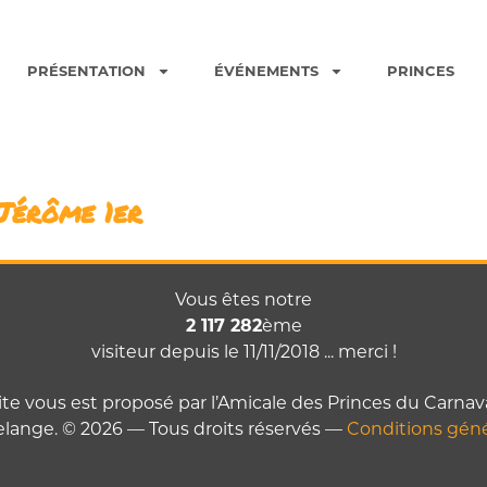
PRÉSENTATION
ÉVÉNEMENTS
PRINCES
Jérôme 1er
Vous êtes notre
2 117 282
ème
visiteur depuis le 11/11/2018 ... merci !
ite vous est proposé par l’Amicale des Princes du Carnav
lange. © 2026 — Tous droits réservés —
Conditions géné