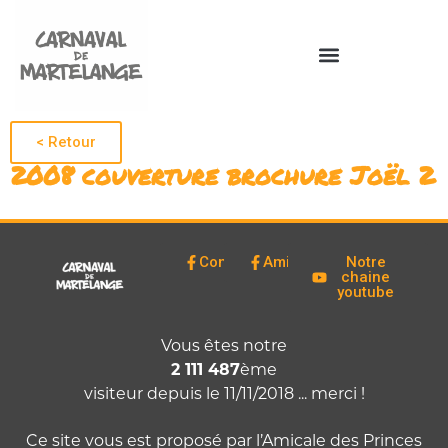
< Retour
2008 couverture brochure Joël 2
Comité
Amicale
Notre
chaine
youtube
Vous êtes notre
2 111 487
ème
visiteur depuis le 11/11/2018 ... merci !
Ce site vous est proposé par l’Amicale des Princes