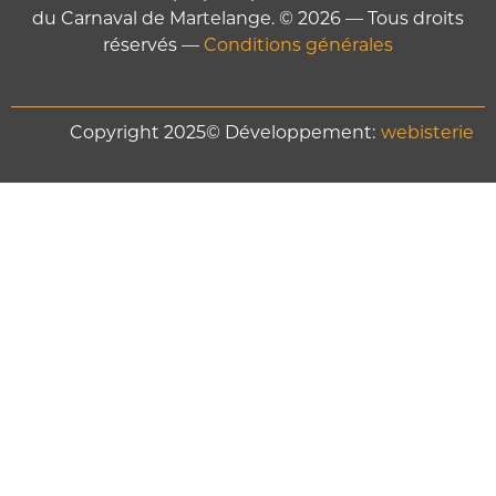
du Carnaval de Martelange. © 2026 — Tous droits
réservés —
Conditions générales
Copyright 2025© Développement:
webisterie