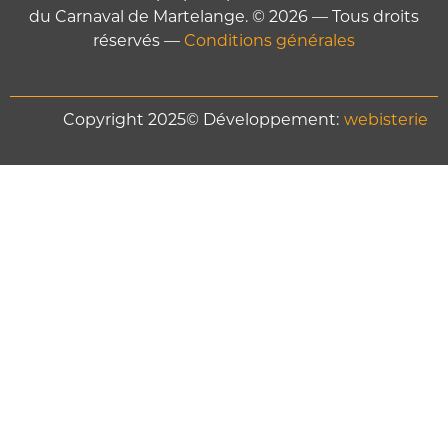
du Carnaval de Martelange. © 2026 — Tous droits
réservés —
Conditions générales
Copyright 2025© Développement:
webisterie