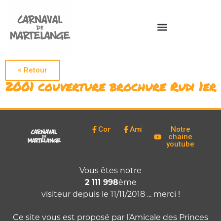
< Retour
2001 couverture brochure Rudi 1er
Comité
Amicale
Notre
chaine
youtube
Vous êtes notre
2 111 998
ème
visiteur depuis le 11/11/2018 ... merci !
Ce site vous est proposé par l’Amicale des Princes